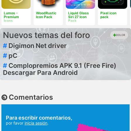
Lumos -
WoodRustic
Liquid Glass
Pixel icon
Premium
Icon Pack
Siri 27 Icon
pack
Icons
Pack
Nuevos temas del foro
DOLOR
#
Digimon Net driver
#
pC
#
Complopremios APK 9.1 (Free Fire)
Descargar Para Android
Comentarios
Para escribir comentarios,
por favor
inicia sesión
.