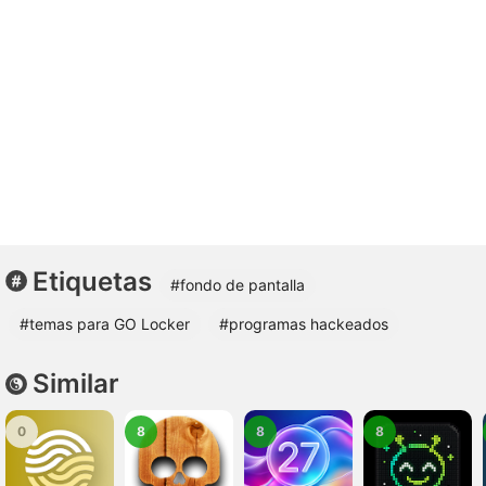
Etiquetas
#fondo de pantalla
#temas para GO Locker
#programas hackeados
Similar
0
8
8
8