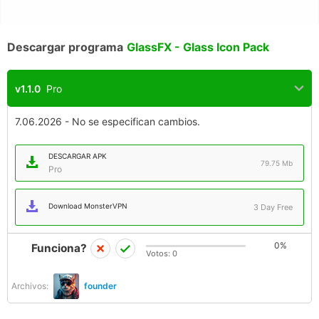
Descargar programa
GlassFX - Glass Icon Pack
v1.1.0
Pro
7.06.2026 - No se especifican cambios.
DESCARGAR APK
79.75 Mb
Pro
Download MonsterVPN
3 Day Free
0%
Funciona?
Votos:
0
Archivos:
founder