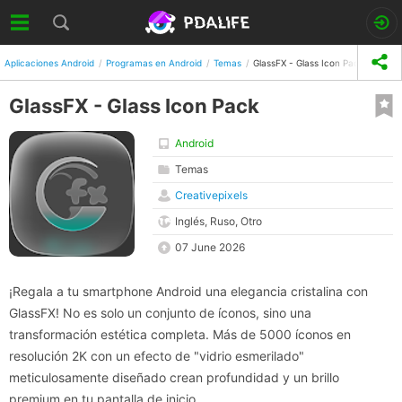
Aplicaciones Android
Programas en Android
Temas
GlassFX - Glass Icon Pack
GlassFX - Glass Icon Pack
Android
Temas
Creativepixels
Inglés, Ruso, Otro
07 June 2026
¡Regala a tu smartphone Android una elegancia cristalina con
GlassFX! No es solo un conjunto de íconos, sino una
transformación estética completa. Más de 5000 íconos en
resolución 2K con un efecto de "vidrio esmerilado"
meticulosamente diseñado crean profundidad y un brillo
premium en tu pantalla de inicio.