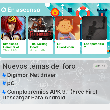
En ascenso
Rimelands -
The Walking
Lil'
Endoparasitic
Hammer of
Dead:
Guardsman
2
Thor RPG
Aftermath
Nuevos temas del foro
DOLOR
#
Digimon Net driver
#
pC
#
Complopremios APK 9.1 (Free Fire)
Descargar Para Android