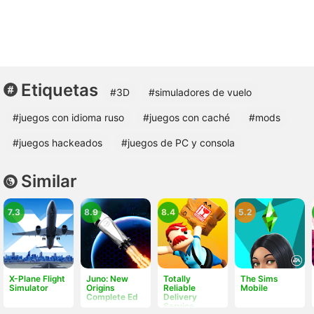
Etiquetas
#3D
#simuladores de vuelo
#juegos con idioma ruso
#juegos con caché
#mods
#juegos hackeados
#juegos de PC y consola
Similar
7.3
8.9
8.4
5.2
X-Plane Flight
Juno: New
Totally
The Sims
Simulator
Origins
Reliable
Mobile
Complete Ed
Delivery
Service