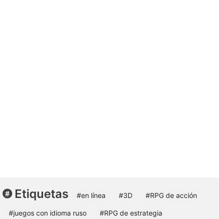
Etiquetas
#en línea
#3D
#RPG de acción
#juegos con idioma ruso
#RPG de estrategia