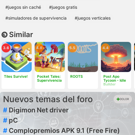
#juegos sin caché
#juegos gratis
#simuladores de supervivencia
#juegos verticales
Similar
3.6
4.8
5.5
4.4
Tiles Survive!
Pocket Tales:
ROOTS
Post Apo
Supervivencia
Tycoon - Idle
Builder
Nuevos temas del foro
DOLOR
#
Digimon Net driver
#
pC
#
Complopremios APK 9.1 (Free Fire)