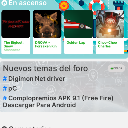
En ascenso
The Bigfoot:
DROVA -
Golden Lap
Choo-Choo
Snow
Forsaken Kin
Charles
Massacre
Nuevos temas del foro
DOLOR
#
Digimon Net driver
#
pC
#
Complopremios APK 9.1 (Free Fire)
Descargar Para Android