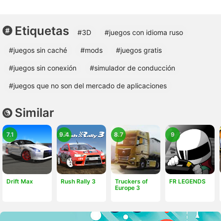
Etiquetas
#3D
#juegos con idioma ruso
#juegos sin caché
#mods
#juegos gratis
#juegos sin conexión
#simulador de conducción
#juegos que no son del mercado de aplicaciones
Similar
7.1
9.4
8.7
9
Drift Max
Rush Rally 3
Truckers of
FR LEGENDS
Europe 3