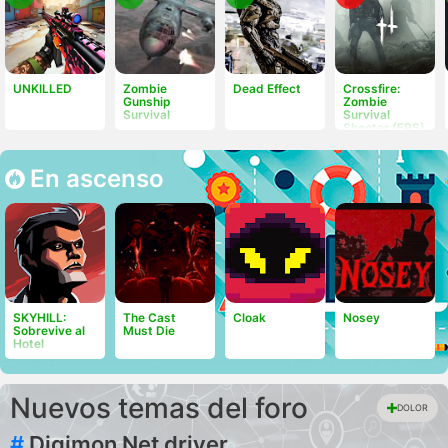
UNKILLED
Zombie
Dead Effect
Crossfire:
Gunship
Zombie
Survival
Survival
Shooter (FPS)
En ascenso
SKYHILL:
The Cast
Cloak
Nosey
Sobrevive al
Must Die
Hotel
Nuevos temas del foro
DOLOR
#
Digimon Net driver