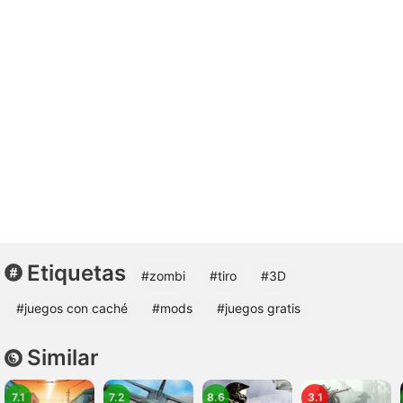
Etiquetas
#zombi
#tiro
#3D
#juegos con caché
#mods
#juegos gratis
Similar
7.1
7.2
8.6
3.1