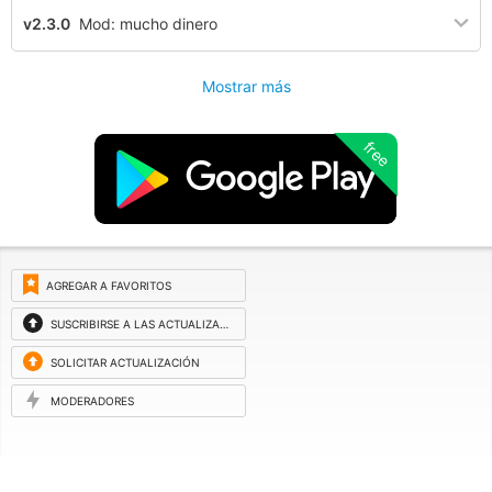
v2.3.0
Mod: mucho dinero
Mostrar más
free
AGREGAR A FAVORITOS
SUSCRIBIRSE A LAS ACTUALIZACIONES
SOLICITAR ACTUALIZACIÓN
MODERADORES