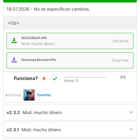
19.07.2026 - No se especifican cambios.
<\/p>
DESCARGAR APK
209.28 Mb
Mod: mucho dinero
Download MonsterVPN
3 Day Free
0%
Funciona?
Votos:
0
Archivos:
founder
v2.3.2
Mod: mucho dinero
v2.3.1
Mod: mucho dinero