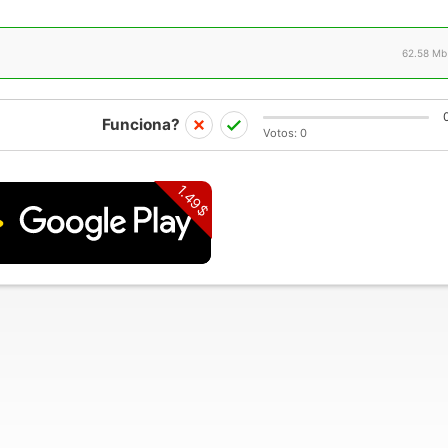
62.58 Mb
Funciona?
Votos:
0
1.49$