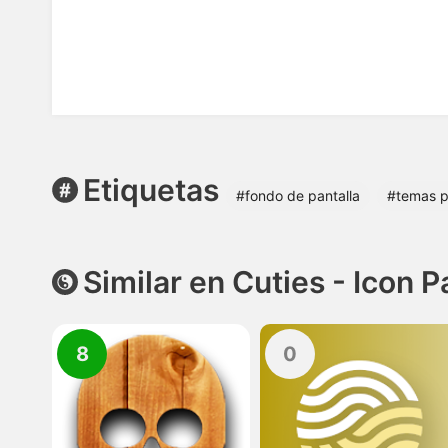
Etiquetas
#fondo de pantalla
#temas p
Similar en Cuties - Icon 
8
0