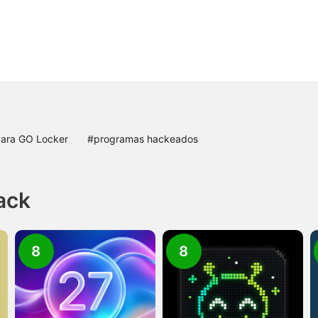
ara GO Locker
#programas hackeados
Pack
8
8