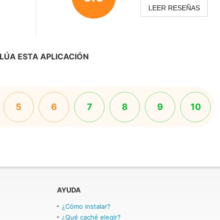
LEER RESEÑAS
LÚA ESTA APLICACIÓN
5
6
7
8
9
10
AYUDA
¿Cómo instalar?
¿Qué caché elegir?