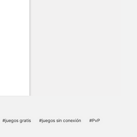
#juegos gratis
#juegos sin conexión
#PvP