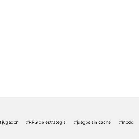
tijugador
#RPG de estrategia
#juegos sin caché
#mods