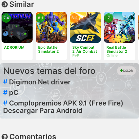
Similar
7.4
8.1
6.2
7
ADRORIUM
Epic Battle
Sky Combat
Real Battle
Simulator 2
2: Air Combat
Simulator 2
PvP
Online
Nuevos temas del foro
DOLOR
#
Digimon Net driver
#
pC
#
Complopremios APK 9.1 (Free Fire)
Descargar Para Android
Comentarios