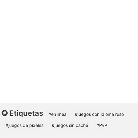
Etiquetas
#en línea
#juegos con idioma ruso
#juegos de píxeles
#juegos sin caché
#PvP