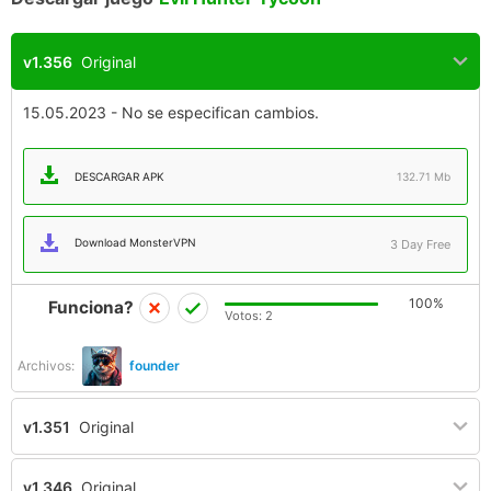
v1.356
Original
15.05.2023 - No se especifican cambios.
DESCARGAR APK
132.71 Mb
Download MonsterVPN
3 Day Free
100%
Funciona?
Votos:
2
Archivos:
founder
v1.351
Original
v1.346
Original