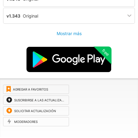
v1.343
Original
Mostrar más
free
AGREGAR A FAVORITOS
SUSCRIBIRSE A LAS ACTUALIZACIONES
SOLICITAR ACTUALIZACIÓN
MODERADORES