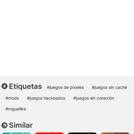
Etiquetas
#juegos de píxeles
#juegos sin caché
#mods
#juegos hackeados
#juegos sin conexión
#roguelike
Similar