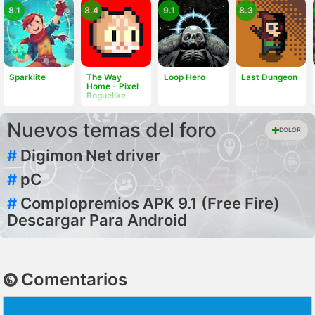
8.1
8.4
9.1
8.3
Sparklite
The Way
Loop Hero
Last Dungeon
Home - Pixel
Roguelike
Nuevos temas del foro
DOLOR
#
Digimon Net driver
#
pC
#
Complopremios APK 9.1 (Free Fire)
Descargar Para Android
Comentarios