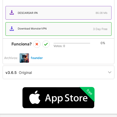
DESCARGAR IPA
86.08 Mb
Download MonsterVPN
3 Day Free
0%
Funciona?
Votos:
0
Archivos:
founder
v3.6.5
Original
free