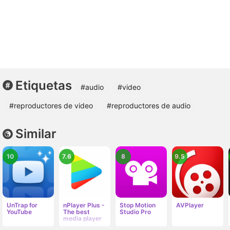
Etiquetas
#audio
#video
#reproductores de video
#reproductores de audio
Similar
10
7.6
8
9.5
UnTrap for
nPlayer Plus -
Stop Motion
AVPlayer
YouTube
The best
Studio Pro
media player