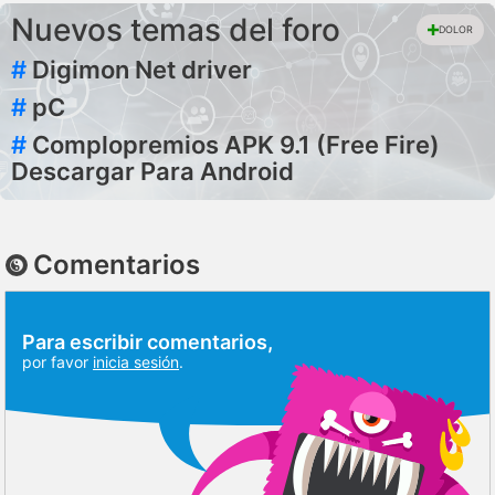
Nuevos temas del foro
DOLOR
#
Digimon Net driver
#
pC
#
Complopremios APK 9.1 (Free Fire)
Descargar Para Android
Comentarios
Para escribir comentarios,
por favor
inicia sesión
.