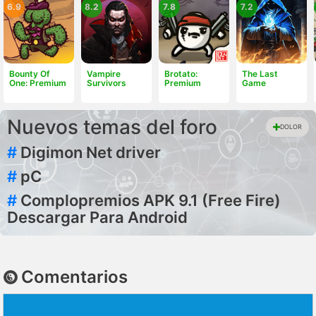
6.9
8.2
7.8
7.2
Bounty Of
Vampire
Brotato:
The Last
One: Premium
Survivors
Premium
Game
Nuevos temas del foro
DOLOR
#
Digimon Net driver
#
pC
#
Complopremios APK 9.1 (Free Fire)
Descargar Para Android
Comentarios