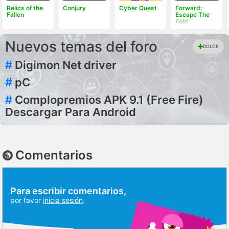
Relics of the
Conjury
Cyber Quest
Forward:
Fallen
Escape The
Fold
Nuevos temas del foro
DOLOR
#
Digimon Net driver
#
pC
#
Complopremios APK 9.1 (Free Fire)
Descargar Para Android
Comentarios
Para escribir comentarios,
por favor
inicia sesión
.