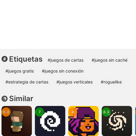
Etiquetas
#juegos de cartas
#juegos sin caché
#juegos gratis
#juegos sin conexión
#estrategia de cartas
#juegos verticales
#roguelike
Similar
5.3
7
4
8.3