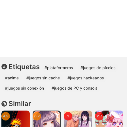
Etiquetas
#plataformeros
#juegos de píxeles
#anime
#juegos sin caché
#juegos hackeados
#juegos sin conexión
#juegos de PC y consola
Similar
4.9
6.7
1
2.7