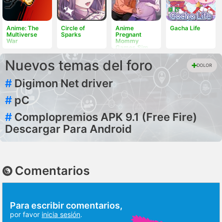
Anime: The
Circle of
Anime
Gacha Life
Multiverse
Sparks
Pregnant
War
Mommy
Games Sim
Nuevos temas del foro
DOLOR
#
Digimon Net driver
#
pC
#
Complopremios APK 9.1 (Free Fire)
Descargar Para Android
Comentarios
Para escribir comentarios,
por favor
inicia sesión
.