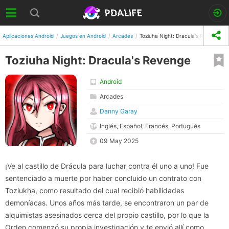
Aplicaciones Android
Juegos en Android
Arcades
Toziuha Night: Dracula's Revenge
Toziuha Night: Dracula's Revenge
Android
Arcades
Danny Garay
Inglés, Español, Francés, Portugués
09 May 2025
¡Ve al castillo de Drácula para luchar contra él uno a uno! Fue
sentenciado a muerte por haber concluido un contrato con
Toziukha, como resultado del cual recibió habilidades
demoníacas. Unos años más tarde, se encontraron un par de
alquimistas asesinados cerca del propio castillo, por lo que la
Orden comenzó su propia investigación y te envió allí como