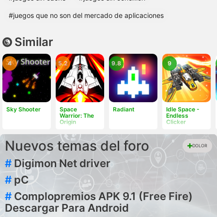
#juegos que no son del mercado de aplicaciones
Similar
4
5.2
9.8
9
Sky Shooter
Space
Radiant
Idle Space -
Warrior: The
Endless
Origin
Clicker
Nuevos temas del foro
DOLOR
#
Digimon Net driver
#
pC
#
Complopremios APK 9.1 (Free Fire)
Descargar Para Android