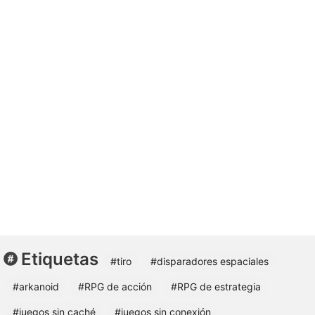
Etiquetas
#tiro
#disparadores espaciales
#arkanoid
#RPG de acción
#RPG de estrategia
#juegos sin caché
#juegos sin conexión