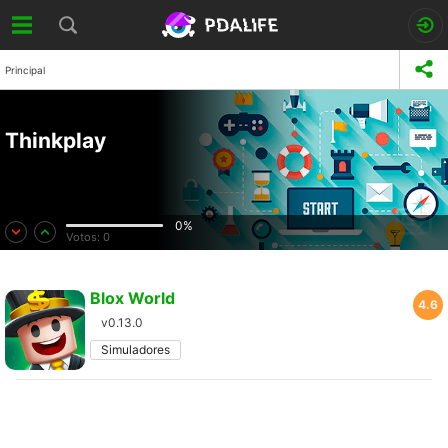
Principal
Thinkplay
0%
Votos:
0
Blox World
4.6
v0.13.0
Simuladores