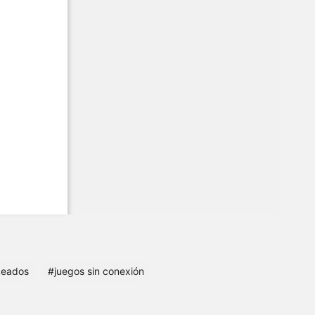
keados
#juegos sin conexión