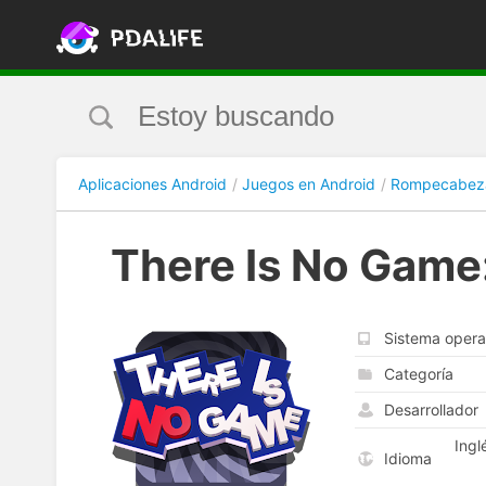
Aplicaciones Android
Juegos en Android
Rompecabez
There Is No Game
Sistema opera
Categoría
Desarrollador
Ingl
Idioma