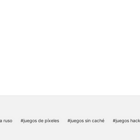
a ruso
#juegos de píxeles
#juegos sin caché
#juegos hac