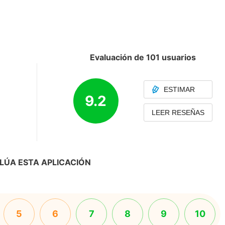
Evaluación de 101 usuarios
ESTIMAR
9.2
LEER RESEÑAS
LÚA ESTA APLICACIÓN
5
6
7
8
9
10