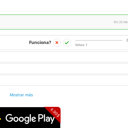
351.25 Mb
Funciona?
Votos:
1
Mostrar más
4.99$