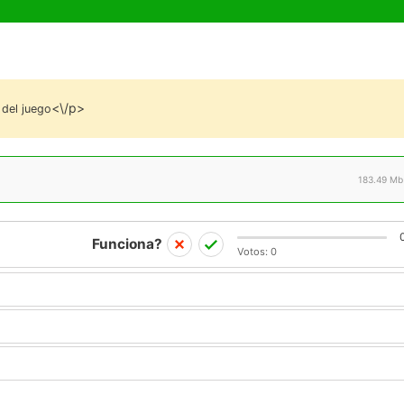
<\/p>
 del juego
183.49 Mb
Funciona?
Votos:
0