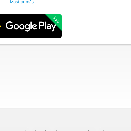
Mostrar más
free