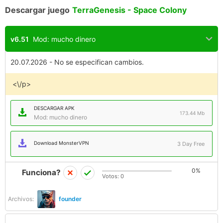
Descargar juego
TerraGenesis - Space Colony
v6.51
Mod: mucho dinero
20.07.2026 - No se especifican cambios.
<\/p>
DESCARGAR APK
173.44 Mb
Mod: mucho dinero
Download MonsterVPN
3 Day Free
0%
Funciona?
Votos:
0
Archivos:
founder