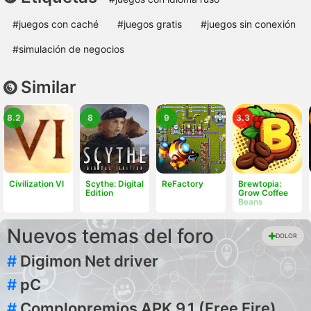
#juegos con caché
#juegos gratis
#juegos sin conexión
#simulación de negocios
Similar
8.2
8
9
3.3
Civilization VI
Scythe: Digital
ReFactory
Brewtopia:
Edition
Grow Coffee
Beans
Nuevos temas del foro
DOLOR
#
Digimon Net driver
#
pC
#
Complopremios APK 9.1 (Free Fire)