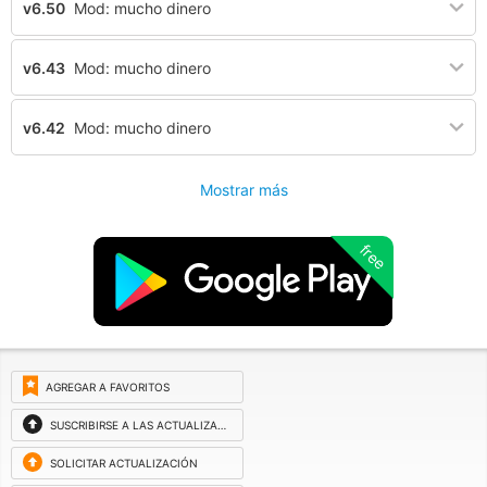
v6.50
Mod: mucho dinero
v6.43
Mod: mucho dinero
v6.42
Mod: mucho dinero
Mostrar más
free
AGREGAR A FAVORITOS
SUSCRIBIRSE A LAS ACTUALIZACIONES
SOLICITAR ACTUALIZACIÓN