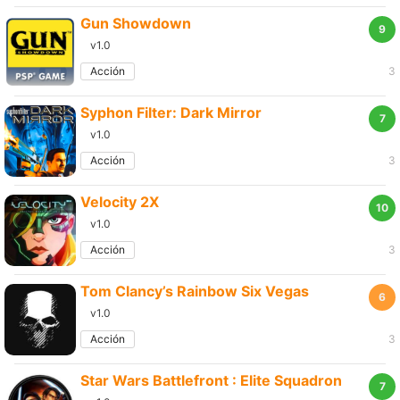
Gun Showdown
9
v1.0
Acción
3
Syphon Filter: Dark Mirror
7
v1.0
Acción
3
Velocity 2X
10
v1.0
Acción
3
Tom Clancy’s Rainbow Six Vegas
6
v1.0
Acción
3
Star Wars Battlefront : Elite Squadron
7