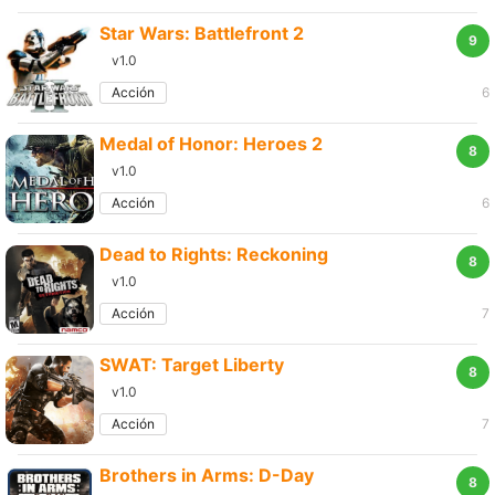
Star Wars: Battlefront 2
9
v1.0
Acción
6
Medal of Honor: Heroes 2
8
v1.0
Acción
6
Dead to Rights: Reckoning
8
v1.0
Acción
7
SWAT: Target Liberty
8
v1.0
Acción
7
Brothers in Arms: D-Day
8