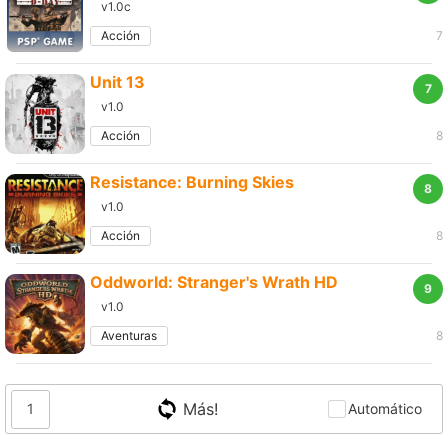
v1.0с
Acción
7
Unit 13
7
v1.0
Acción
8
Resistance: Burning Skies
8
v1.0
Acción
8
Oddworld: Stranger's Wrath HD
9
v1.0
Aventuras
8
Más!
1
Automático