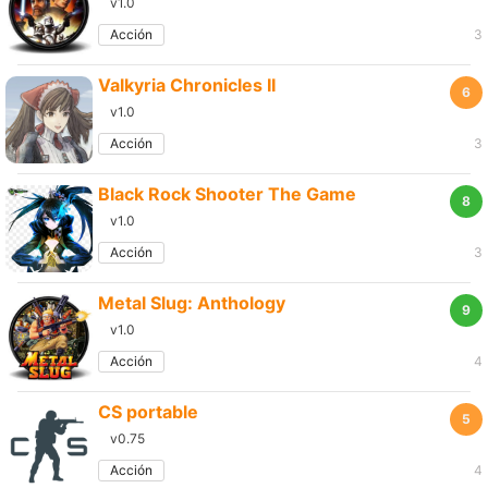
v1.0
Acción
3
Valkyria Chronicles II
6
v1.0
Acción
3
Black Rock Shooter The Game
8
v1.0
Acción
3
Metal Slug: Anthology
9
v1.0
Acción
4
CS portable
5
v0.75
Acción
4