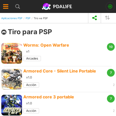
Aplicaciones PSP
PSP
Tiro на PSP
Tiro para PSP
Worms: Open Warfare
10
v1
Arcades
Armored Core - Silent Line Portable
7
v1.0
Acción
2
Armored core 3 portable
7
v1.0
Acción
2