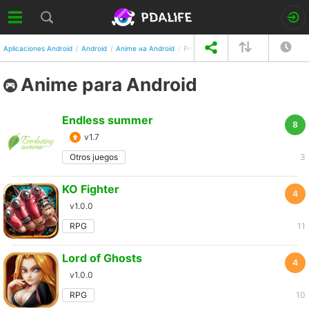
Aplicaciones Android
Android
Anime на Android
Precio ascendente
Anime para Android
Endless summer
8
v1.7
Otros juegos
3
KO Fighter
4
v1.0.0
RPG
11
Lord of Ghosts
4
v1.0.0
RPG
10