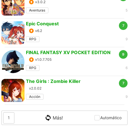
v3.0.2
Aventuras
5
Epic Conquest
7
v6.2
RPG
9
FINAL FANTASY XV POCKET EDITION
9
v1.0.7.705
RPG
6
The Girls : Zombie Killer
7
v2.0.02
Acción
9
Más!
1
Automático