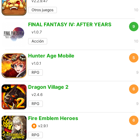
v2.2.9.47
Otros juegos
10
FINAL FANTASY IV: AFTER YEARS
9
v1.0.7
Acción
10
Hunter Age Mobile
5
v1.0.1
RPG
9
Dragon Village 2
6
v2.4.6
RPG
9
Fire Emblem Heroes
6
v2.9.1
RPG
8