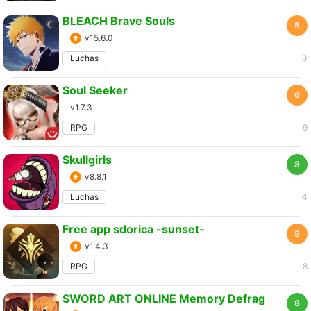
BLEACH Brave Souls
5
v15.6.0
Luchas
3
Soul Seeker
6
v1.7.3
RPG
9
Skullgirls
8
v8.8.1
Luchas
4
Free app sdorica -sunset-
5
v1.4.3
RPG
8
SWORD ART ONLINE Memory Defrag
8