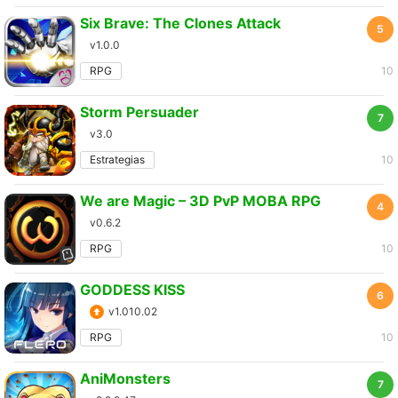
Six Brave: The Clones Attack
5
v1.0.0
RPG
10
Storm Persuader
7
v3.0
Estrategias
10
We are Magic – 3D PvP MOBA RPG
4
v0.6.2
RPG
10
GODDESS KISS
6
v1.010.02
RPG
10
AniMonsters
7