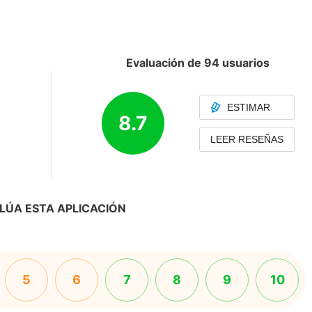
Evaluación de 94 usuarios
ESTIMAR
8.7
LEER RESEÑAS
LÚA ESTA APLICACIÓN
5
6
7
8
9
10