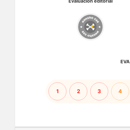
Evaluación editorial
EVA
1
2
3
4