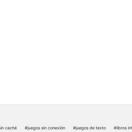
sin caché
#juegos sin conexión
#juegos de texto
#libros in