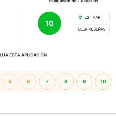
Evaluación de 1 usuarios
ESTIMAR
10
LEER RESEÑAS
LÚA ESTA APLICACIÓN
5
6
7
8
9
10