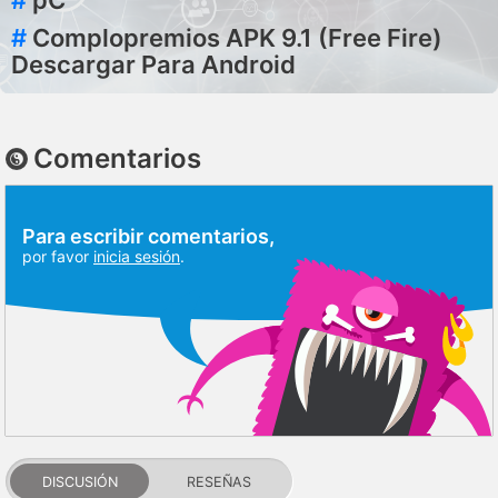
#
pC
#
Complopremios APK 9.1 (Free Fire)
Descargar Para Android
Comentarios
Para escribir comentarios,
por favor
inicia sesión
.
DISCUSIÓN
RESEÑAS