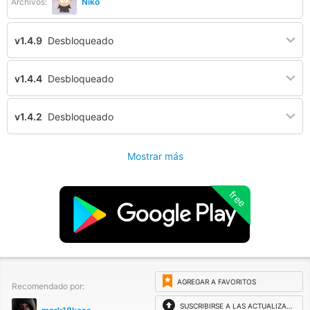
Archivos:
Niko
v1.4.9
Desbloqueado
v1.4.4
Desbloqueado
v1.4.2
Desbloqueado
Mostrar más
free
AGREGAR A FAVORITOS
Recomendado por:
SUSCRIBIRSE A LAS ACTUALIZACIONES