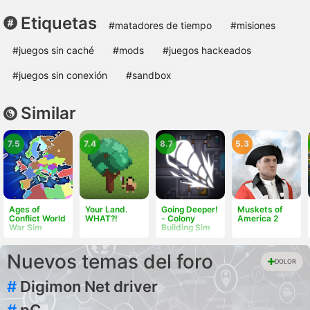
Etiquetas
#matadores de tiempo
#misiones
#juegos sin caché
#mods
#juegos hackeados
#juegos sin conexión
#sandbox
Similar
7.5
7.4
8.7
5.3
Ages of
Your Land.
Going Deeper!
Muskets of
Conflict World
WHAT?!
- Colony
America 2
War Sim
Building Sim
Nuevos temas del foro
DOLOR
#
Digimon Net driver