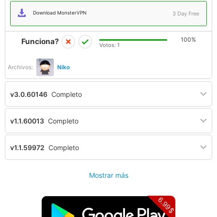
Download MonsterVPN
3 Day Free
100%
Funciona?
Votos:
1
Archivos:
Niko
v3.0.60146
Completo
v1.1.60013
Completo
v1.1.59972
Completo
Mostrar más
6.99$