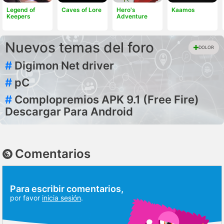
Legend of
Caves of Lore
Hero's
Kaamos
Keepers
Adventure
Nuevos temas del foro
DOLOR
#
Digimon Net driver
#
pC
#
Complopremios APK 9.1 (Free Fire)
Descargar Para Android
Comentarios
Para escribir comentarios,
por favor
inicia sesión
.