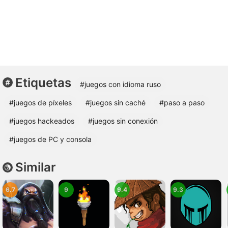
Etiquetas
#juegos con idioma ruso
#juegos de píxeles
#juegos sin caché
#paso a paso
#juegos hackeados
#juegos sin conexión
#juegos de PC y consola
Similar
6.7
9
9.4
9.3