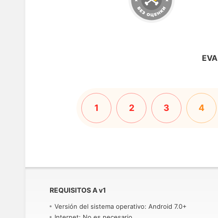
EVA
1
2
3
4
REQUISITOS A
v
1
Versión del sistema operativo: Android 7.0+
Internet: No es necesario