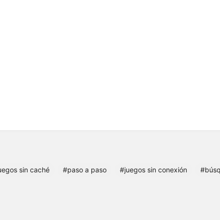
uegos sin caché
#paso a paso
#juegos sin conexión
#búsq