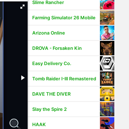
Slime Rancher
Farming Simulator 26 Mobile
Arizona Online
DROVA - Forsaken Kin
Easy Delivery Co.
Tomb Raider I-III Remastered
DAVE THE DIVER
Slay the Spire 2
HAAK