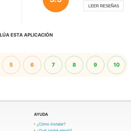
LEER RESEÑAS
LÚA ESTA APLICACIÓN
5
6
7
8
9
10
AYUDA
¿Cómo instalar?
¿Qué caché elegir?