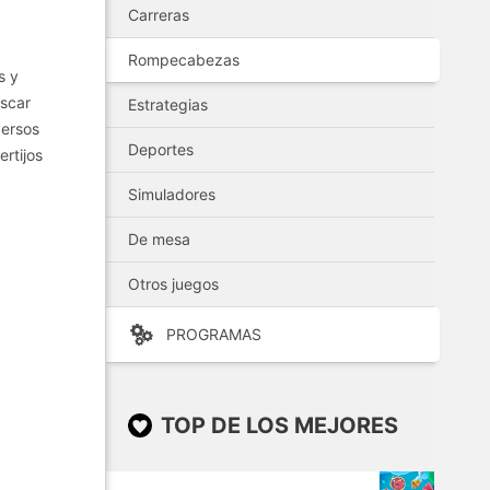
Carreras
Rompecabezas
s y
uscar
Estrategias
versos
Deportes
rtijos
Simuladores
De mesa
Otros juegos
PROGRAMAS
TOP DE LOS MEJORES