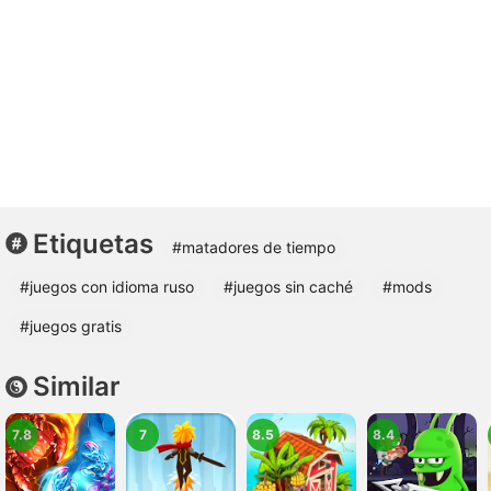
Etiquetas
#matadores de tiempo
#juegos con idioma ruso
#juegos sin caché
#mods
#juegos gratis
Similar
7.8
7
8.5
8.4