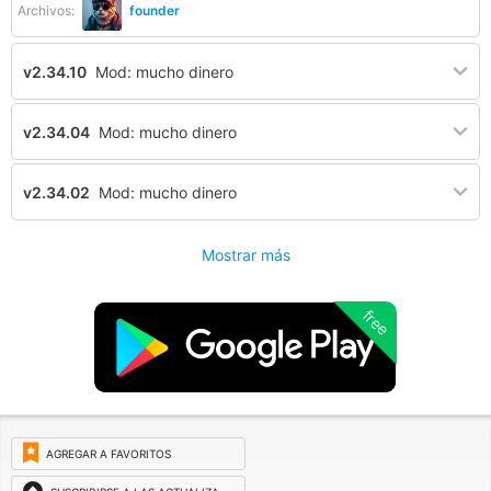
Archivos:
founder
v2.34.10
Mod: mucho dinero
v2.34.04
Mod: mucho dinero
v2.34.02
Mod: mucho dinero
Mostrar más
free
AGREGAR A FAVORITOS