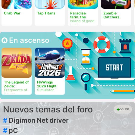
Crab War
Tap Titans
Paradise
Zombie
farm: the
Catchers
Island of good
Luck
En ascenso
The Legend of
FlyWings
Zelda:
2026 Flight
Fragments of
Simulator
Power
Nuevos temas del foro
DOLOR
#
Digimon Net driver
#
pC