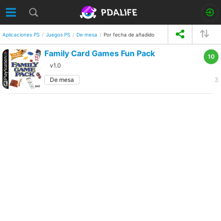
Aplicaciones PS
Juegos PS
De mesa
Por fecha de añadido
Family Card Games Fun Pack
10
v1.0
De mesa
3