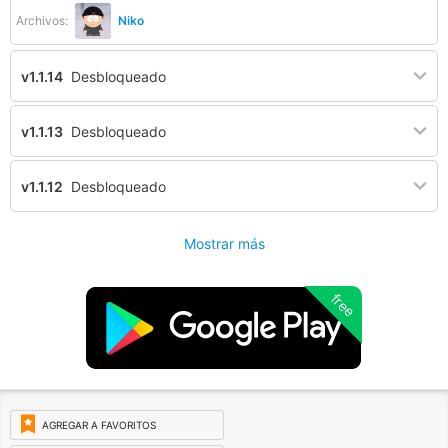
Archivos:
Niko
v1.1.14
Desbloqueado
v1.1.13
Desbloqueado
v1.1.12
Desbloqueado
Mostrar más
free
AGREGAR A FAVORITOS