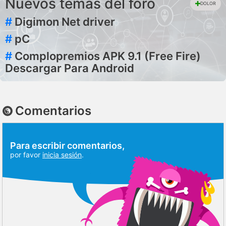
Nuevos temas del foro
DOLOR
#
Digimon Net driver
#
pC
#
Complopremios APK 9.1 (Free Fire)
Descargar Para Android
Comentarios
Para escribir comentarios,
por favor
inicia sesión
.