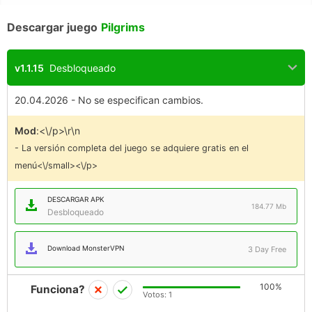
Descargar juego
Pilgrims
v1.1.15
Desbloqueado
20.04.2026 - No se especifican cambios.
Mod
:<\/p>\r\n
- La versión completa del juego se adquiere gratis en el
menú<\/small><\/p>
DESCARGAR APK
184.77 Mb
Desbloqueado
Download MonsterVPN
3 Day Free
100%
Funciona?
Votos:
1