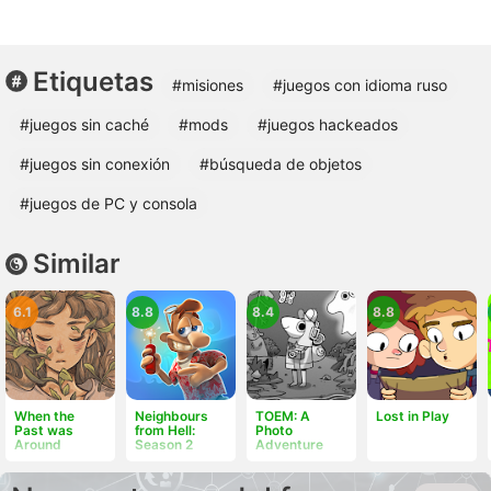
Etiquetas
#misiones
#juegos con idioma ruso
#juegos sin caché
#mods
#juegos hackeados
#juegos sin conexión
#búsqueda de objetos
#juegos de PC y consola
Similar
6.1
8.8
8.4
8.8
When the
Neighbours
TOEM: A
Lost in Play
Past was
from Hell:
Photo
Around
Season 2
Adventure