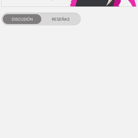
DISCUSIÓN
RESEÑAS
PDALIFE 2007-2026г.
Todos los derechos reservados.
Términos de uso
Política de privacidad
Aviso de DMCA
Puntos y reputación
Contactos