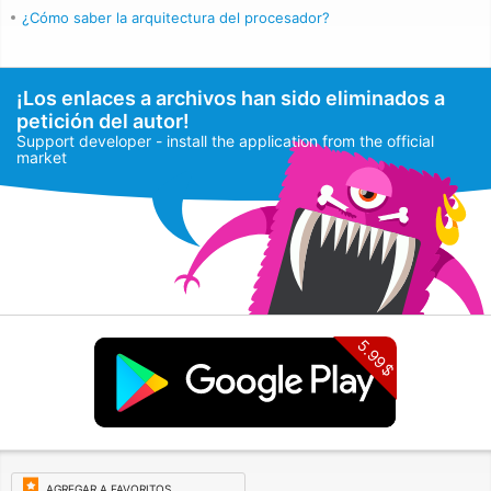
¿Cómo saber la arquitectura del procesador?
¡Los enlaces a archivos han sido eliminados a
petición del autor!
Support developer - install the application from the official
market
5.99$
AGREGAR A FAVORITOS