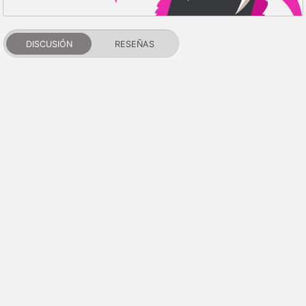
DISCUSIÓN
RESEÑAS
PDALIFE 2007-2026г.
Todos los derechos reservados.
Términos de uso
Política de privacidad
Aviso de DMCA
Puntos y reputación
Contactos