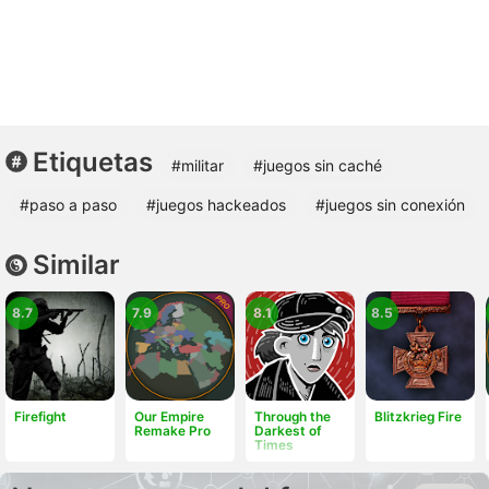
Etiquetas
#militar
#juegos sin caché
#paso a paso
#juegos hackeados
#juegos sin conexión
Similar
8.7
7.9
8.1
8.5
Firefight
Our Empire
Through the
Blitzkrieg Fire
Remake Pro
Darkest of
Times