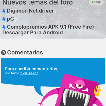
Nuevos temas del foro
DOLOR
#
Digimon Net driver
#
pC
#
Complopremios APK 9.1 (Free Fire)
Descargar Para Android
Comentarios
Para escribir comentarios,
por favor
inicia sesión
.