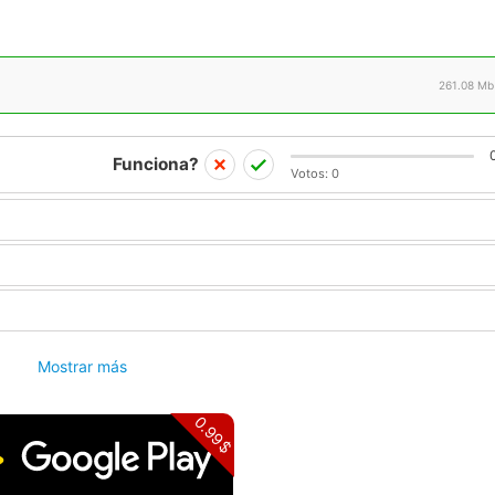
261.08 Mb
Funciona?
Votos:
0
Mostrar más
0.99$