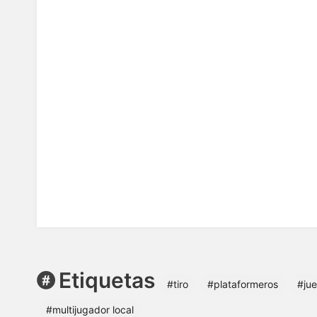
Etiquetas
#tiro
#plataformeros
#jue
#multijugador local