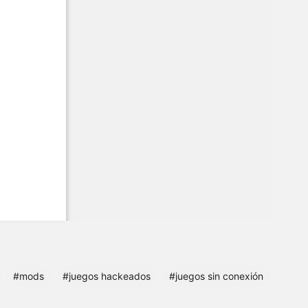
#mods
#juegos hackeados
#juegos sin conexión