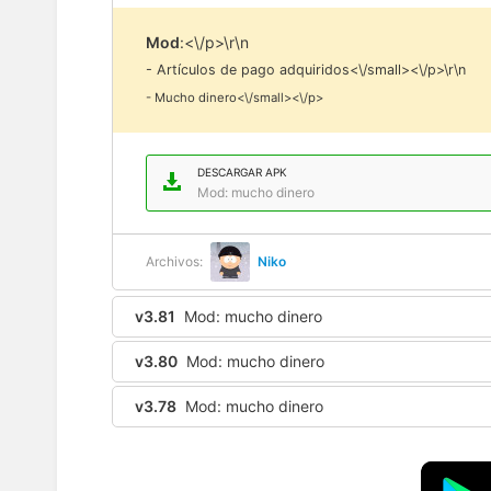
Mod
:<\/p>\r\n
- Artículos de pago adquiridos<\/small><\/p>\r\n
- Mucho dinero<\/small><\/p>
DESCARGAR APK
Mod: mucho dinero
Archivos:
Niko
v3.81
Mod: mucho dinero
v3.80
Mod: mucho dinero
v3.78
Mod: mucho dinero