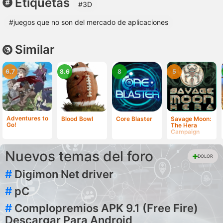
Etiquetas
#3D
#juegos que no son del mercado de aplicaciones
Similar
6.7
8.6
8
5
Adventures to
Blood Bowl
Core Blaster
Savage Moon:
Go!
The Hera
Campaign
Nuevos temas del foro
DOLOR
#
Digimon Net driver
#
pC
#
Complopremios APK 9.1 (Free Fire)
Descargar Para Android