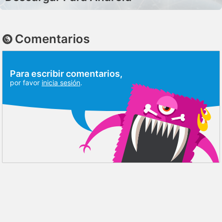
Comentarios
Para escribir comentarios,
por favor
inicia sesión
.
DISCUSIÓN
RESEÑAS