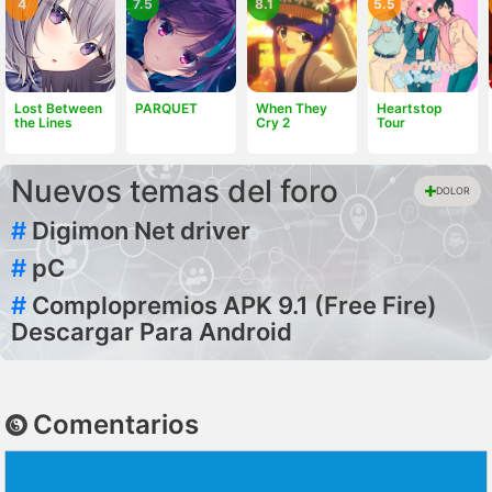
4
7.5
8.1
5.5
Lost Between
PARQUET
When They
Heartstop
the Lines
Cry 2
Tour
Nuevos temas del foro
DOLOR
#
Digimon Net driver
#
pC
#
Complopremios APK 9.1 (Free Fire)
Descargar Para Android
Comentarios