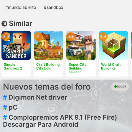
#mundo abierto
#sandbox
Similar
5.4
4
4.9
5.4
Simple
Craft Building
Super City:
World Craft
Sandbox 2
City Loki
Building
Building
Master
Nuevos temas del foro
DOLOR
#
Digimon Net driver
#
pC
#
Complopremios APK 9.1 (Free Fire)
Descargar Para Android