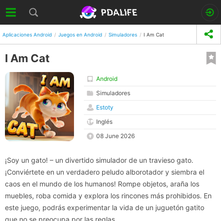
Aplicaciones Android
Juegos en Android
Simuladores
I Am Cat
I Am Cat
Android
Simuladores
Estoty
Inglés
08 June 2026
¡Soy un gato! – un divertido simulador de un travieso gato.
¡Conviértete en un verdadero peludo alborotador y siembra el
caos en el mundo de los humanos! Rompe objetos, araña los
muebles, roba comida y explora los rincones más prohibidos. En
este juego, podrás experimentar la vida de un juguetón gatito
que no se preocupa por las reglas.