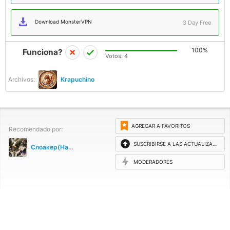
Download MonsterVPN
3 Day Free
100%
Funciona?
Votos:
4
Archivos:
Krapuchino
AGREGAR A FAVORITOS
Recomendado por:
SUSCRIBIRSE A LAS ACTUALIZACIONES
Слоакер(Найден мертвым в Подмосковье)
MODERADORES