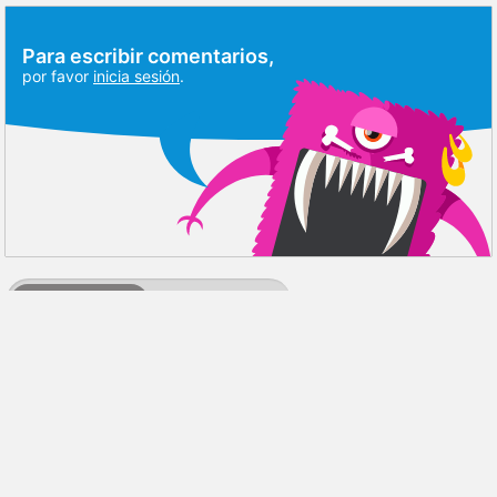
Para escribir comentarios,
por favor
inicia sesión
.
DISCUSIÓN
RESEÑAS