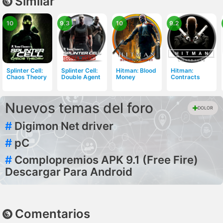
Similar
10
9.3
10
9.2
Splinter Cell:
Splinter Cell:
Hitman: Blood
Hitman:
Chaos Theory
Double Agent
Money
Contracts
Nuevos temas del foro
DOLOR
#
Digimon Net driver
#
pC
#
Complopremios APK 9.1 (Free Fire)
Descargar Para Android
Comentarios