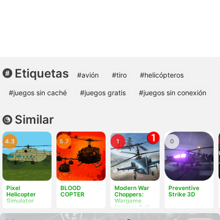
Etiquetas
#avión
#tiro
#helicópteros
#juegos sin caché
#juegos gratis
#juegos sin conexión
Similar
4.3
5.7
1
0
Pixel
BLOOD
Modern War
Preventive
Helicopter
COPTER
Choppers:
Strike 3D
Simulator
Wargame
Shooter PvP
Warfare