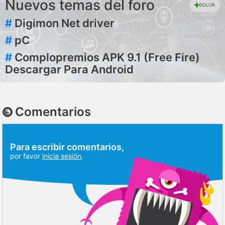
Nuevos temas del foro
DOLOR
#
Digimon Net driver
#
pC
#
Complopremios APK 9.1 (Free Fire)
Descargar Para Android
Comentarios
Para escribir comentarios,
por favor
inicia sesión
.