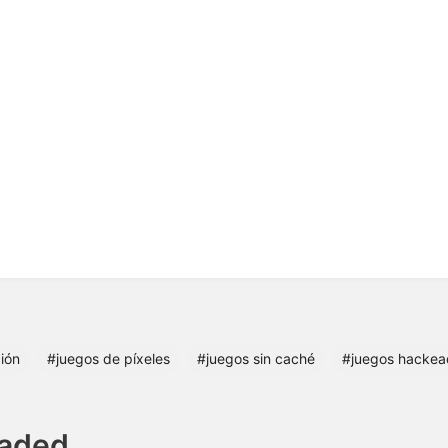
ión
#juegos de píxeles
#juegos sin caché
#juegos hackea
oaded