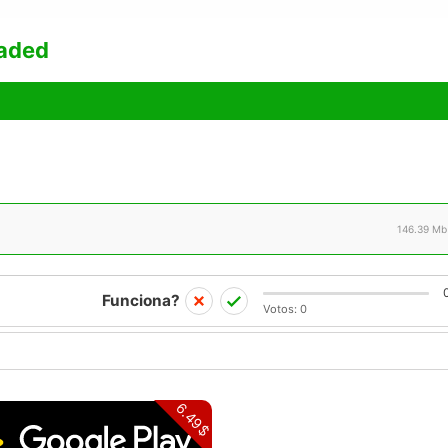
oaded
146.39 Mb
Funciona?
Votos:
0
6.49$