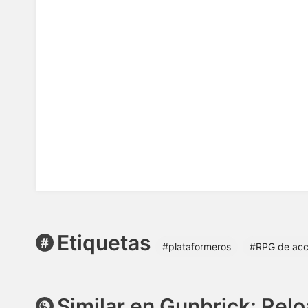
Etiquetas
#plataformeros
#RPG de acc
Similar en Gunbrick: Rel