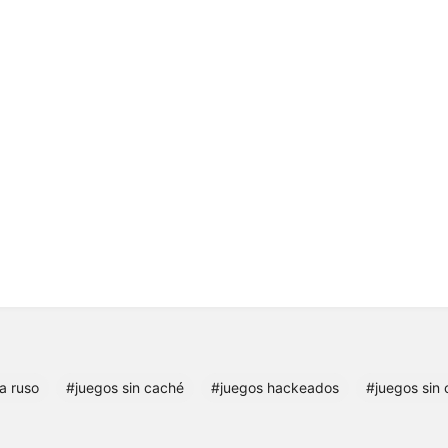
a ruso
#juegos sin caché
#juegos hackeados
#juegos sin