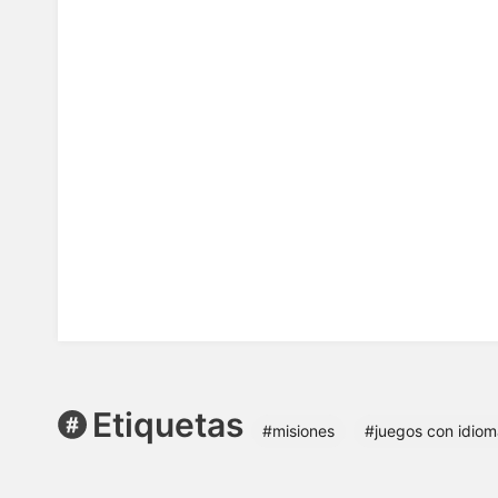
Etiquetas
#misiones
#juegos con idiom