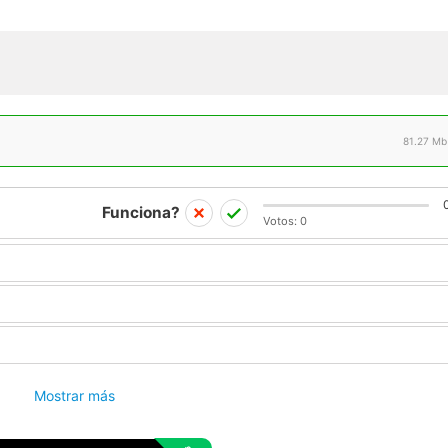
81.27 Mb
Funciona?
Votos:
0
Mostrar más