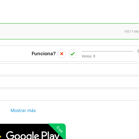
193.11 Mb
Funciona?
Votos:
0
Mostrar más
free