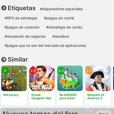
Etiquetas
#disparadores espaciales
#RPG de estrategia
#juegos sin caché
#juegos sin conexión
#estrategia de cartas
#simulación de negocios
#sandbox
#juegos que no son del mercado de aplicaciones
Similar
9
3.3
8.3
5.3
ReFactory
Grand
ISLANDERS
Muskets of
Gangster War
para móvil
America 2
DOLOR