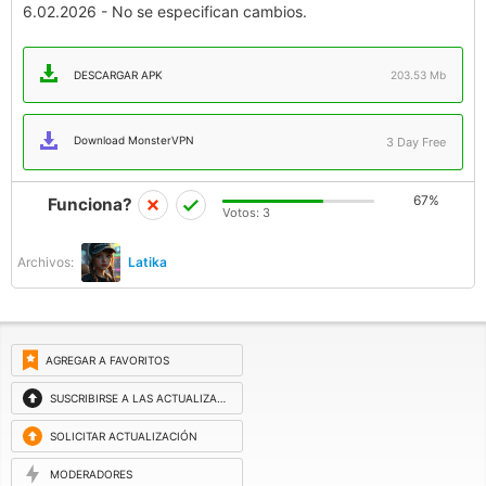
6.02.2026 - No se especifican cambios.
DESCARGAR APK
203.53 Mb
Download MonsterVPN
3 Day Free
67%
Funciona?
Votos:
3
Archivos:
Latika
AGREGAR A FAVORITOS
SUSCRIBIRSE A LAS ACTUALIZACIONES
SOLICITAR ACTUALIZACIÓN
MODERADORES