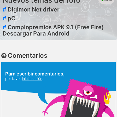
Nuevos temas del foro
#
Digimon Net driver
#
pC
#
Complopremios APK 9.1 (Free Fire)
Descargar Para Android
Comentarios
Para escribir comentarios,
por favor
inicia sesión
.