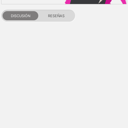
DISCUSIÓN
RESEÑAS
PDALIFE 2007-2026г.
Todos los derechos reservados.
Términos de uso
Política de privacidad
Aviso de DMCA
Puntos y reputación
Contactos