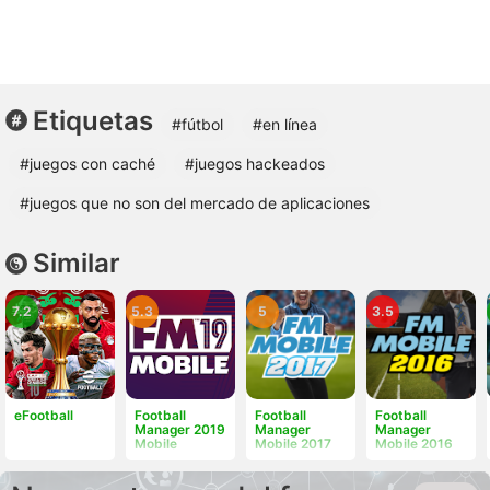
Etiquetas
#fútbol
#en línea
#juegos con caché
#juegos hackeados
#juegos que no son del mercado de aplicaciones
Similar
7.2
5.3
5
3.5
eFootball
Football
Football
Football
Manager 2019
Manager
Manager
Mobile
Mobile 2017
Mobile 2016