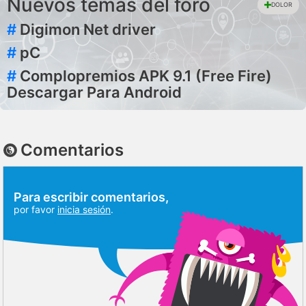
Nuevos temas del foro
DOLOR
#
Digimon Net driver
#
pC
#
Complopremios APK 9.1 (Free Fire)
Descargar Para Android
Comentarios
Para escribir comentarios,
por favor
inicia sesión
.