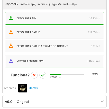
<\/small>
- instalar apk, ¡iniciar el juego!<\/small> <\/p>
DESCARGAR APK
16.23 Mb
DESCARGAR CACHE
711.05 Mb
DESCARGAR CACHE A TRAVÉS DE TORRENT
0.01 Mb
Download MonsterVPN
3 Day Free
33%
Funciona?
Votos:
3
Archivos:
CardS
v9.0.1
Original