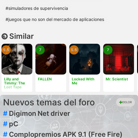
#simuladores de supervivencia
#juegos que no son del mercado de aplicaciones
Similar
5.5
7
5.5
7
Lilly and
FALLEN
Locked With
Mr. Scientist
Timmy: The
Me
Lost Tape
Nuevos temas del foro
DOLOR
#
Digimon Net driver
#
pC
#
Complopremios APK 9.1 (Free Fire)