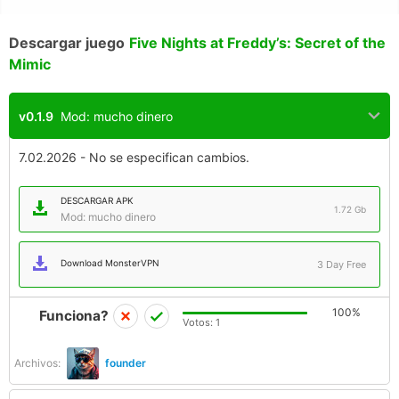
Descargar juego
Five Nights at Freddy’s: Secret of the
Mimic
v0.1.9
Mod: mucho dinero
7.02.2026 - No se especifican cambios.
DESCARGAR APK
1.72 Gb
Mod: mucho dinero
Download MonsterVPN
3 Day Free
100%
Funciona?
Votos:
1
Archivos:
founder