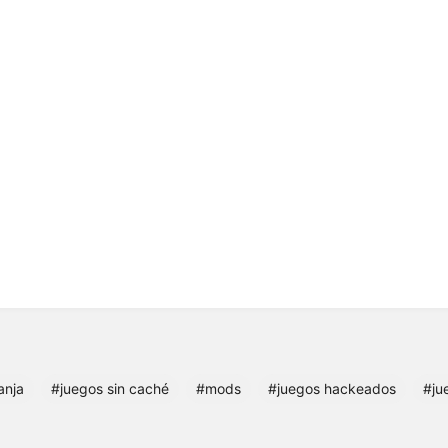
anja
#juegos sin caché
#mods
#juegos hackeados
#ju