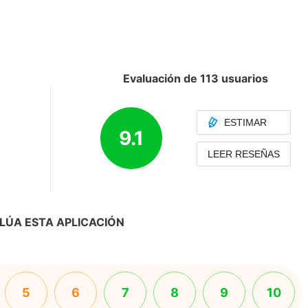
Evaluación de 113 usuarios
ESTIMAR
9.1
LEER RESEÑAS
LÚA ESTA APLICACIÓN
5
6
7
8
9
10