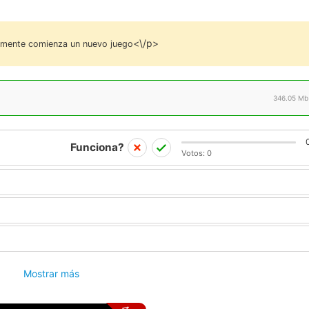
<\/p>
plemente comienza un nuevo juego
346.05 Mb
Funciona?
Votos:
0
Mostrar más