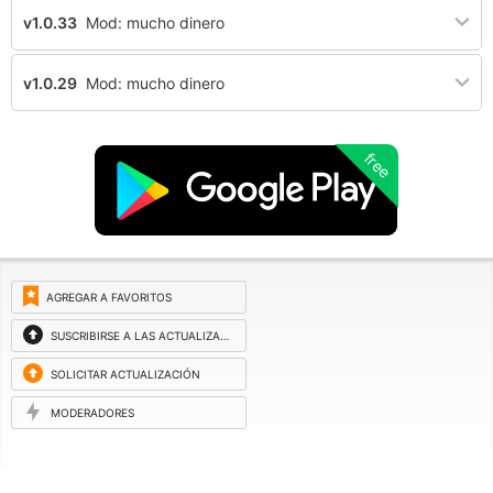
v1.0.33
Mod: mucho dinero
v1.0.29
Mod: mucho dinero
free
AGREGAR A FAVORITOS
SUSCRIBIRSE A LAS ACTUALIZACIONES
SOLICITAR ACTUALIZACIÓN
MODERADORES