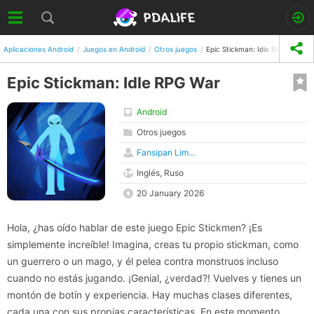
Aplicaciones Android
Juegos en Android
Otros juegos
Epic Stickman: Idle RPG War
Epic Stickman: Idle RPG War
Android
Otros juegos
Fansipan Lim...
Inglés, Ruso
20 January 2026
Hola, ¿has oído hablar de este juego Epic Stickmen? ¡Es
simplemente increíble! Imagina, creas tu propio stickman, como
un guerrero o un mago, y él pelea contra monstruos incluso
cuando no estás jugando. ¡Genial, ¿verdad?! Vuelves y tienes un
montón de botín y experiencia. Hay muchas clases diferentes,
cada una con sus propias características. En este momento,