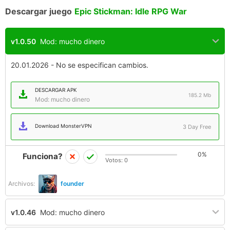
Descargar juego
Epic Stickman: Idle RPG War
v1.0.50
Mod: mucho dinero
20.01.2026 - No se especifican cambios.
DESCARGAR APK
185.2 Mb
Mod: mucho dinero
Download MonsterVPN
3 Day Free
0%
Funciona?
Votos:
0
Archivos:
founder
v1.0.46
Mod: mucho dinero