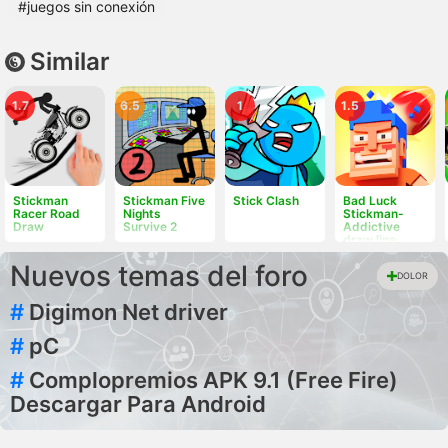
#juegos sin conexión
Similar
1.7
6.5
1
1.5
Stickman
Stickman Five
Stick Clash
Bad Luck
Racer Road
Nights
Stickman-
Draw
Survive 2
Addictive
draw line
casual game
Nuevos temas del foro
DOLOR
#
Digimon Net driver
#
pC
#
Complopremios APK 9.1 (Free Fire)
Descargar Para Android