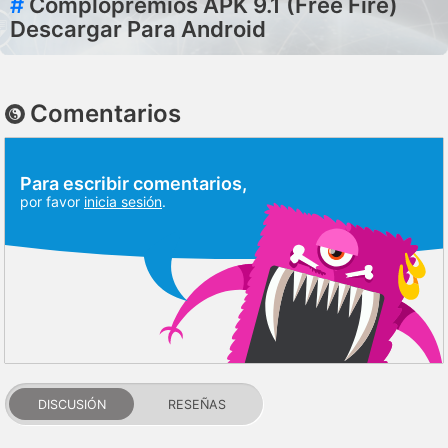
#
Complopremios APK 9.1 (Free Fire)
Descargar Para Android
Comentarios
Para escribir comentarios,
por favor
inicia sesión
.
DISCUSIÓN
RESEÑAS