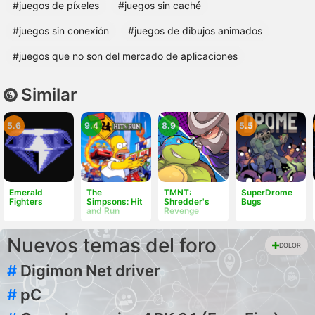
#juegos de píxeles
#juegos sin caché
#juegos sin conexión
#juegos de dibujos animados
#juegos que no son del mercado de aplicaciones
Similar
5.6
9.4
8.9
5.5
Emerald
The
TMNT:
SuperDrome
Fighters
Simpsons: Hit
Shredder's
Bugs
and Run
Revenge
Nuevos temas del foro
DOLOR
#
Digimon Net driver
#
pC