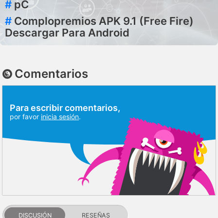
#
pC
#
Complopremios APK 9.1 (Free Fire)
Descargar Para Android
Comentarios
Para escribir comentarios,
por favor
inicia sesión
.
DISCUSIÓN
RESEÑAS