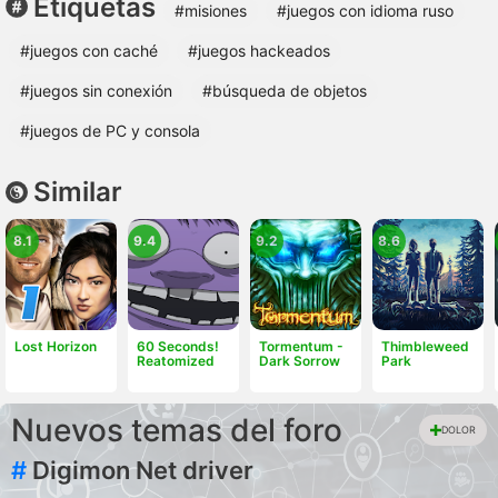
Etiquetas
#misiones
#juegos con idioma ruso
#juegos con caché
#juegos hackeados
#juegos sin conexión
#búsqueda de objetos
#juegos de PC y consola
Similar
8.1
9.4
9.2
8.6
Lost Horizon
60 Seconds!
Tormentum -
Thimbleweed
Reatomized
Dark Sorrow
Park
Nuevos temas del foro
DOLOR
#
Digimon Net driver