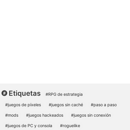
Etiquetas
#RPG de estrategia
#juegos de píxeles
#juegos sin caché
#paso a paso
#mods
#juegos hackeados
#juegos sin conexión
#juegos de PC y consola
#roguelike