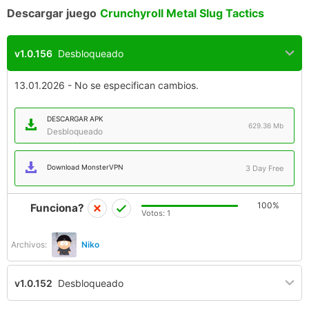
Descargar juego
Crunchyroll Metal Slug Tactics
v1.0.156
Desbloqueado
13.01.2026 - No se especifican cambios.
DESCARGAR APK
629.36 Mb
Desbloqueado
Download MonsterVPN
3 Day Free
100%
Funciona?
Votos:
1
Archivos:
Niko
v1.0.152
Desbloqueado