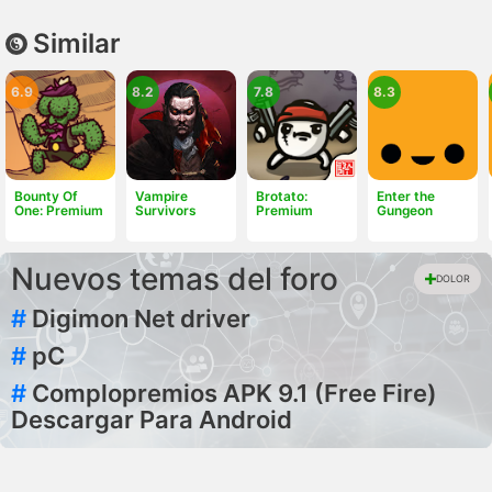
Similar
6.9
8.2
7.8
8.3
Bounty Of
Vampire
Brotato:
Enter the
One: Premium
Survivors
Premium
Gungeon
Nuevos temas del foro
DOLOR
#
Digimon Net driver
#
pC
#
Complopremios APK 9.1 (Free Fire)
Descargar Para Android