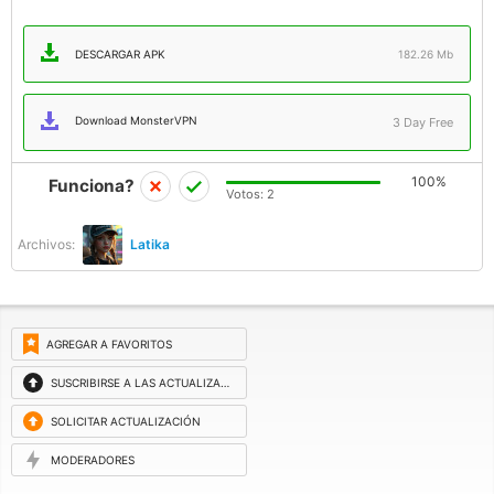
DESCARGAR APK
182.26 Mb
Download MonsterVPN
3 Day Free
100%
Funciona?
Votos:
2
Archivos:
Latika
AGREGAR A FAVORITOS
SUSCRIBIRSE A LAS ACTUALIZACIONES
SOLICITAR ACTUALIZACIÓN
MODERADORES