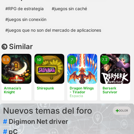
#RPG de estrategia
#juegos sin caché
#juegos sin conexión
#juegos que no son del mercado de aplicaciones
Similar
5.5
10
7
7.3
Armacia’s
Shirepunk
Dragon Wings
Berserk
Knight
- Tirador
Survivor
Espacia
Nuevos temas del foro
DOLOR
#
Digimon Net driver
#
pC