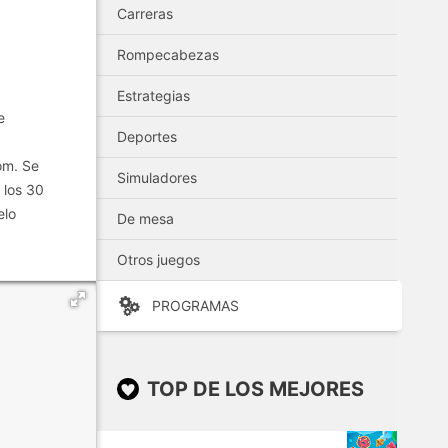
Carreras
Rompecabezas
Estrategias
e
Deportes
om. Se
Simuladores
 los 30
elo
De mesa
Otros juegos
PROGRAMAS
TOP DE LOS MEJORES