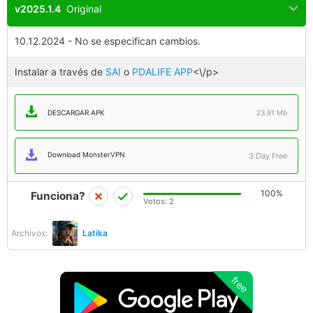
v2025.1.4
Original
10.12.2024 - No se especifican cambios.
Instalar a través de
SAI
o
PDALIFE APP
<\/p>
DESCARGAR APK
23.91 Mb
Download MonsterVPN
3 Day Free
100%
Funciona?
Votos:
2
Archivos:
Latika
free