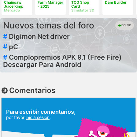
Chainsaw
Farm Manager
TCG Shop
Dam Builder
Juice King:
- 2025
Card
Mercado
Simulator 3D
Nuevos temas del foro
DOLOR
#
Digimon Net driver
#
pC
#
Complopremios APK 9.1 (Free Fire)
Descargar Para Android
Comentarios
Para escribir comentarios,
por favor
inicia sesión
.